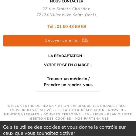
NOUS CONTACTER
27 rue Stainte Christine
77174 Villeneuve Saint-Denis
Tél : 01 60 43 59 59
Envoyer un email
LA RÉADAPTATION
VOTRE PRISE EN CHARGE
Trouver un médecin /
Prendre un rendez-vous
©2026 CENTRE DE RÉADAPTATION CARDIAQUE LES GRANDS PRÉS -
TOUS DROITS RÉSERVÉS - CRÉATION & RÉALISATION : ANSWEB -
MENTIONS LÉGALES
-
DONNÉES PERSONNELLES
-
LIENS
-
PLAN DU SITE
-
GESTION DES COOKIES
-
NOS PARTENAIRES
Ce site utilise des cookies et vous donne le contrôle sur
ceux que vous souhaitez activer